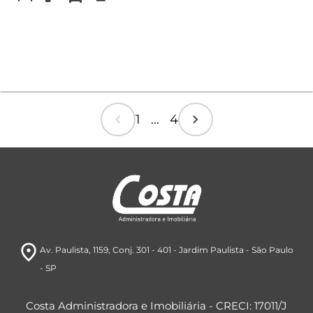
chevron_left
chevron_right
1 ... 4
room
Av. Paulista, 1159
, Conj. 301 - 401
- Jardim Paulista
- São Paulo
- SP
Costa Administradora e Imobiliária - CRECI: 17011/J