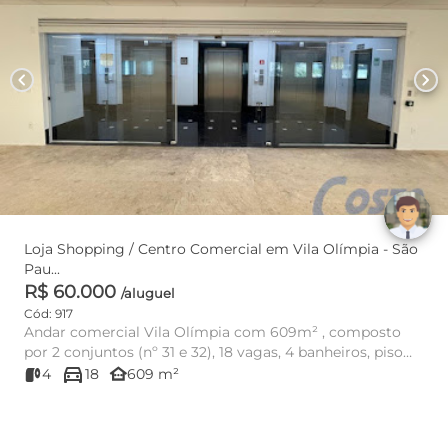
chevron_left
chevron_right
Loja Shopping / Centro Comercial em Vila Olímpia - São
Pau...
R$ 60.000
/aluguel
Cód: 917
Andar comercial Vila Olímpia com 609m² , composto
por 2 conjuntos (nº 31 e 32), 18 vagas, 4 banheiros, piso
directions_car
elevado,...
other_houses
4
18
609 m²