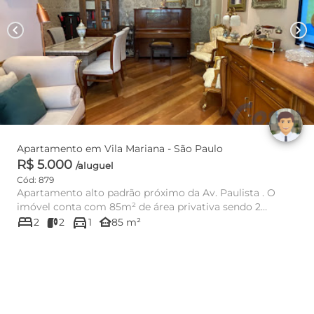
chevron_left
chevron_right
Apartamento em Vila Mariana - São Paulo
R$ 5.000
/aluguel
Cód: 879
Apartamento alto padrão próximo da Av. Paulista . O
imóvel conta com 85m² de área privativa sendo 2
bed
directions_car
quartos espaçoso...
other_houses
2
2
1
85 m²