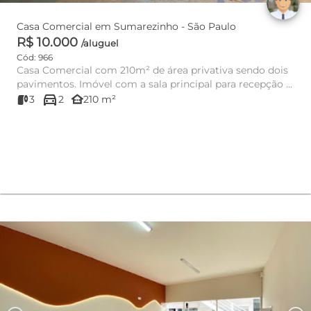
Casa Comercial em Sumarezinho - São Paulo
R$ 10.000
/aluguel
Cód: 966
Casa Comercial com 210m² de área privativa sendo dois
pavimentos. Imóvel com a sala principal para recepção e
directions_car
salas...
other_houses
3
2
210 m²