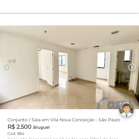
chevron_left
chevron_right
Conjunto / Sala em Vila Nova Conceição - São Paulo
R$ 2.500
/aluguel
Cód: 984