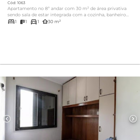
Cód: 1063
Apartamento no 8º andar com 30 m² de área privativa
sendo sala de estar integrada com a cozinha, banheiro
bed
directions_car
social c...
other_houses
1
1
1
30 m²
chevron_left
chevron_right