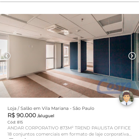
chevron_left
chevron_right
Loja / Salão em Vila Mariana - São Paulo
R$ 90.000
/aluguel
Cód: 815
ANDAR CORPORATIVO 873M² TREND PAULISTA OFFICE
18 conjuntos comerciais em formato de laje corporativa