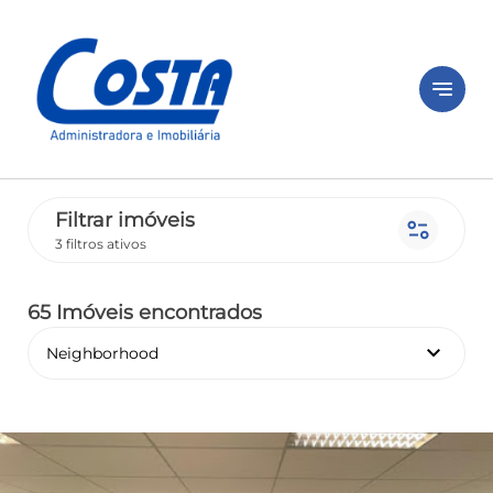
notes
Filtrar imóveis
page_info
3 filtros ativos
65 Imóveis encontrados
keyboard_arrow_down
Neighborhood