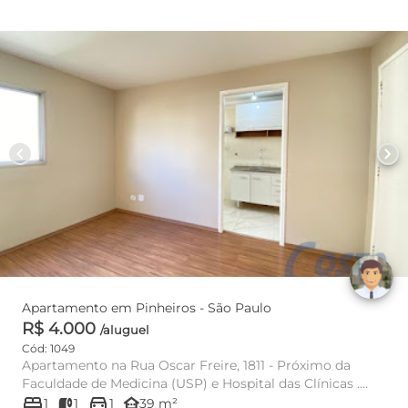
chevron_left
chevron_right
Apartamento em Pinheiros - São Paulo
R$ 4.000
/aluguel
Cód: 1049
Apartamento na Rua Oscar Freire, 1811 - Próximo da
Faculdade de Medicina (USP) e Hospital das Clínicas .
bed
directions_car
Imóve...
other_houses
1
1
1
39 m²