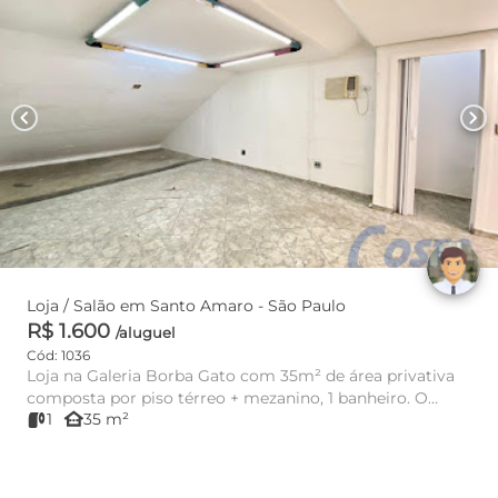
chevron_left
chevron_right
Loja / Salão em Santo Amaro - São Paulo
R$ 1.600
/aluguel
Cód: 1036
Loja na Galeria Borba Gato com 35m² de área privativa
composta por piso térreo + mezanino, 1 banheiro. O
other_houses
1
35 m²
imóvel pos...