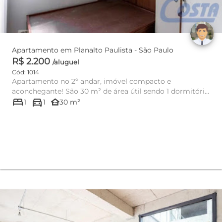
Apartamento em Planalto Paulista - São Paulo
R$ 2.200
/aluguel
Cód: 1014
Apartamento no 2º andar, imóvel compacto e
aconchegante! São 30 m² de área útil sendo 1 dormitório
bed
directions_car
com guarda roupas, ...
other_houses
1
1
30 m²