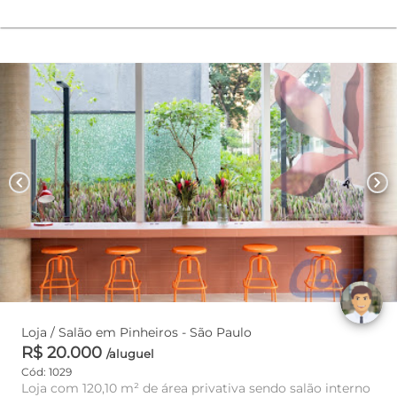
chevron_left
chevron_right
Loja / Salão em Pinheiros - São Paulo
R$ 20.000
/aluguel
Cód: 1029
Loja com 120,10 m² de área privativa sendo salão interno