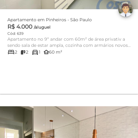
Apartamento em Pinheiros - São Paulo
R$ 4.000
/aluguel
Cód: 639
Apartamento no 9º andar com 60m² de área privativ a
sendo sala de estar ampla, cozinha com armários novos ,
bed
directions_car
...
other_houses
2
2
1
60 m²