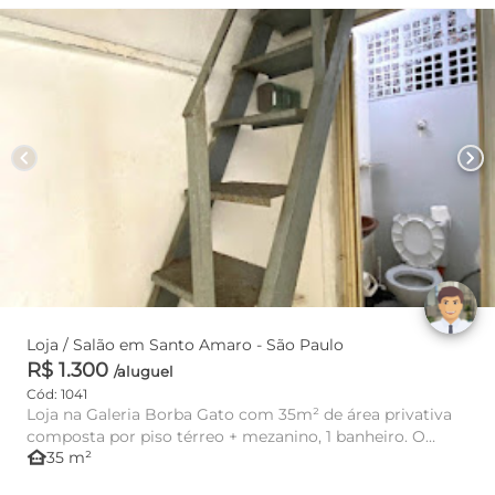
chevron_left
chevron_right
Loja / Salão em Santo Amaro - São Paulo
R$ 1.300
/aluguel
Cód: 1041
Loja na Galeria Borba Gato com 35m² de área privativa
composta por piso térreo + mezanino, 1 banheiro. O
other_houses
35 m²
imóvel pos...