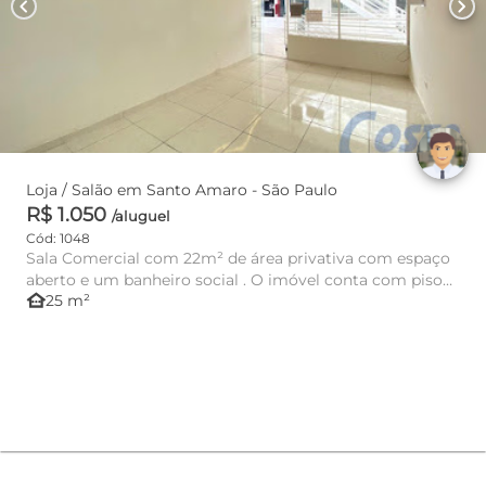
chevron_left
chevron_right
Loja / Salão em Santo Amaro - São Paulo
R$ 1.050
/aluguel
Cód: 1048
Sala Comercial com 22m² de área privativa com espaço
aberto e um banheiro social . O imóvel conta com piso
other_houses
25 m²
frio em b...