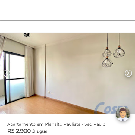
chevron_left
chevron_right
Apartamento em Planalto Paulista - São Paulo
R$ 2.900
/aluguel