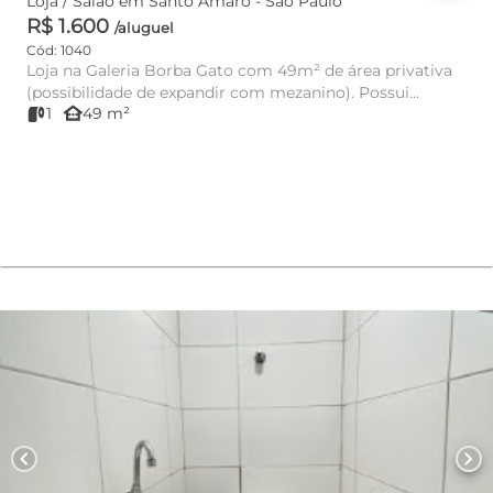
Loja / Salão em Santo Amaro - São Paulo
R$ 1.600
/aluguel
Cód: 1040
Loja na Galeria Borba Gato com 49m² de área privativa
(possibilidade de expandir com mezanino). Possui
other_houses
1
49 m²
banheiro e a...
chevron_left
chevron_right