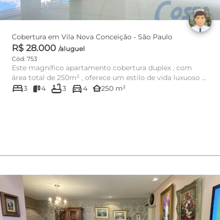
Cobertura em Vila Nova Conceição - São Paulo
R$ 28.000
/aluguel
Cód: 753
Este magnífico apartamento cobertura duplex , com
área total de 250m² , oferece um estilo de vida luxuoso e
bed
bathtub
directions_car
conf...
other_houses
3
4
3
4
250 m²