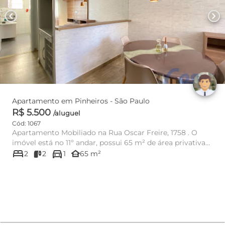
chevron_left
chevron_right
Apartamento em Pinheiros - São Paulo
R$ 5.500
/aluguel
Cód: 1067
Apartamento Mobiliado na Rua Oscar Freire, 1758 . O
imóvel está no 11º andar, possui 65 m² de área privativa
bed
directions_car
c...
other_houses
2
2
1
65 m²