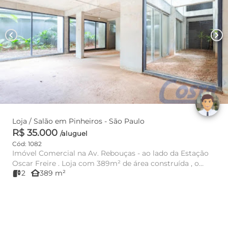
chevron_left
chevron_right
Loja / Salão em Pinheiros - São Paulo
R$ 35.000
/aluguel
Cód: 1082
Imóvel Comercial na Av. Rebouças - ao lado da Estação
Oscar Freire . Loja com 389m² de área construída , o
other_houses
2
389 m²
imóve...