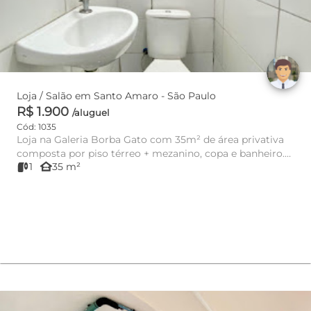
Loja / Salão em Santo Amaro - São Paulo
R$ 1.900
/aluguel
Cód: 1035
Loja na Galeria Borba Gato com 35m² de área privativa
composta por piso térreo + mezanino, copa e banheiro.
other_houses
1
35 m²
O imóve...